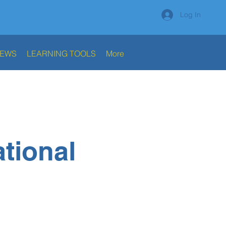
Log In
NEWS
LEARNING TOOLS
More
ational