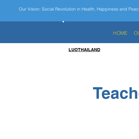
Our Vision: Social Revolution in Health, Happiness and Peac
HOME
O
LUOTHAILAND
Teache