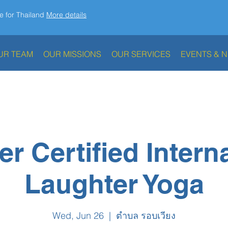
e for Thailand
More details
UR TEAM
OUR MISSIONS
OUR SERVICES
EVENTS & 
r Certified Intern
Laughter Yoga
Wed, Jun 26
  |  
ตำบล รอบเวียง