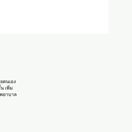
วยตนเอง
น เพิ่ม
รงพยาบาล