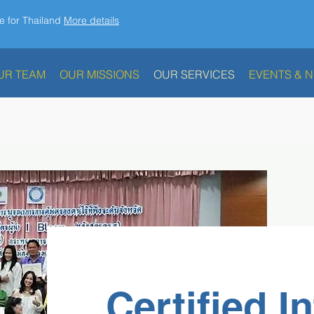
e for Thailand
More details
UR TEAM
OUR MISSIONS
OUR SERVICES
EVENTS & 
Certified I