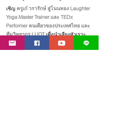
เชิญ
ครูเก๋ วรารักษ์ สู่โนนทอง Laughter
Yoga Master Trainer และ TEDx
Performer คนเดียวของประเทศไทย และ
ทีมวิทยากร LUOT
เพื่อนำเสียงหัวเราะ
เข้าสู่องค์กร ของคุณ สลายความเครียด
สร้างทีม และมุ่งสู่ประสิทธิภาพสูงสุด
สำหรับธุรกิจของคุณ ทั้ง Online และ In-
Person Workshop
ติดต่อเราที่นี่
อัตราค่าวิทยากร
Our