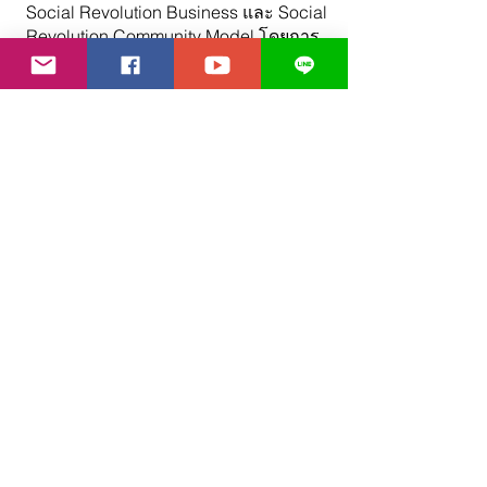
Social Revolution Business และ Social
Revolution Community Model โดยการ
จัดหลักสูตรทั้งในระดับพื้นฐาน ระดับ
กลาง และระดับสูง
04
งานบริการทางวิชาการ และอื่นๆ
เราเผยแพร่องค์ความรู้แบบสากลและ
ปรับให้สอดคล้องกับบริบทในสังคมไทย
แปลเอกสารและสื่อทางวิชาการต่างๆ
เป็นภาษาไทย ทำให้คนไทยเข้าถึงได้ง่าย
และกระจายเป็นวงกว้างสนับสนุนการ
สร้างชุมชน และการบริการทางสังคม