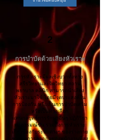
งานวิจัยสนับสนุน
2
การบำบัดด้วยเสียงหัวเราะ
การหัวเราะมีผลเชิงบวกทั้งทาง
สรีรวิทยาและจิตวิทยา สถาน
พยาบาล คลินิก สามารถนำเสียง
หัวเราะมาใช้ โดยมีจุดประสงค์ใน
การป้องกัน หรือเป็นการบำบัดเสริม
หรือเป็นทางเลือก
แทนกลยุทธ์การรักษาอื่นๆ ปฏิกิริยา
ต่ออารมณ์ขัน รวมถึงการหัวเราะ
เกี่ยวข้องกับระบบต่างๆ ของร่างกาย
ช่วยลดการลาออกของพนักงานที่สูง