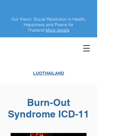
Our Vision: Social Revolution in Health,
Happiness and Peace for
Thailand
More details
LUOTHAILAND
Burn-Out
Syndrome ICD-11