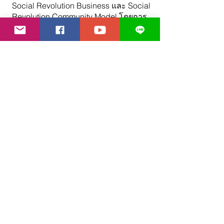
Social Revolution Business และ Social
Revolution Community Model โดยการ
จัดหลักสูตรทั้งในระดับพื้นฐาน ระดับ
กลาง และระดับสูง
04
งานบริการทางวิชาการ และอื่นๆ
เราเผยแพร่องค์ความรู้แบบสากลและ
ปรับให้สอดคล้องกับบริบทในสังคมไทย
แปลเอกสารและสื่อทางวิชาการต่างๆ
เป็นภาษาไทย ทำให้คนไทยเข้าถึงได้ง่าย
และกระจายเป็นวงกว้างสนับสนุนการ
สร้างชุมชน และการบริการทางสังคม