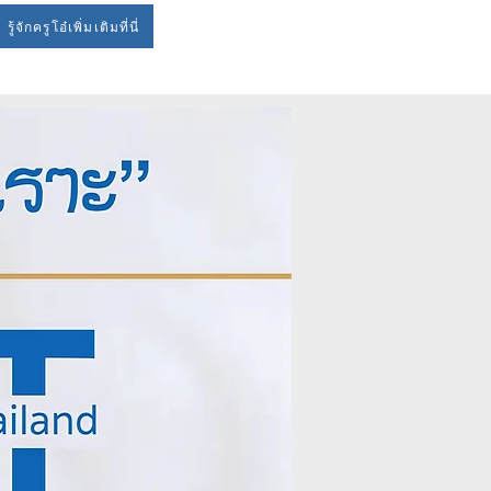
รู้จักครูโอ๋เพิ่มเติมที่นี่