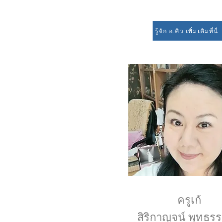
รู้จัก อ.คิว เพิ่มเติมที่นี่
ครูเก้
สิริกาญจน์
พุทธรร