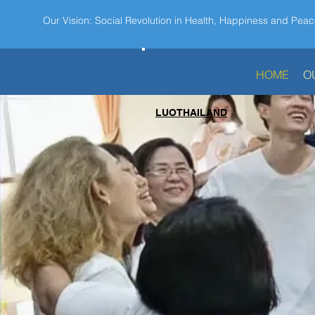
Our Vision: Social Revolution in Health, Happiness and Peac
HOME
O
LUOTHAILAND