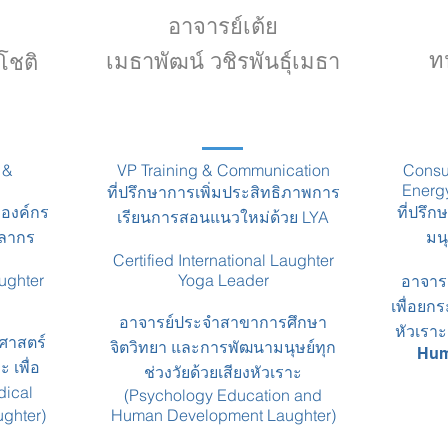
อาจารย์เต้ย
ท
เมธาพัฒน์ วชิรพันธุ์เมธา
โชติ
 &
VP Training & Communication
Consu
Energy
ที่ปรึกษาการเพิ่มประสิทธิภาพการ
ะองค์กร
ที่ปรึ
เรียนการสอนแนวใหม่ด้วย LYA
คลากร
มน
Certified International Laughter
aughter
Yoga Leader
อาจาร
เพื่อยก
อาจารย์ประจำสาขาการศึกษา
หัวเรา
ศาสตร์
จิตวิทยา และการพัฒนามนุษย์ทุก
Hum
 เพื่อ
ช่วงวัยด้วยเสียงหัวเราะ
dical
(Psychology Education and
ghter)
Human Development Laughter)