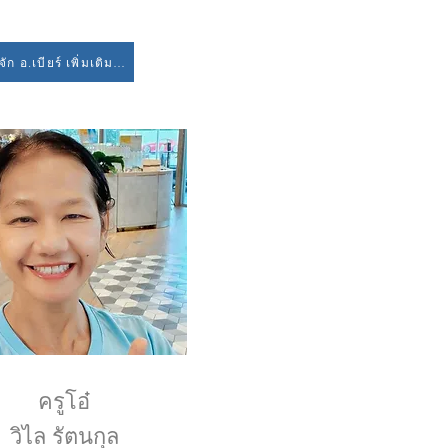
รู้จัก อ.เบียร์ เพิ่มเติมที่นี่
ครูโอ๋
วิไล รัตนกุล