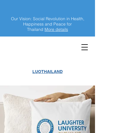
Our Vision: Social Revolution in Health,
Happiness and Peace for
Thailand
More details
LUOTHAILAND