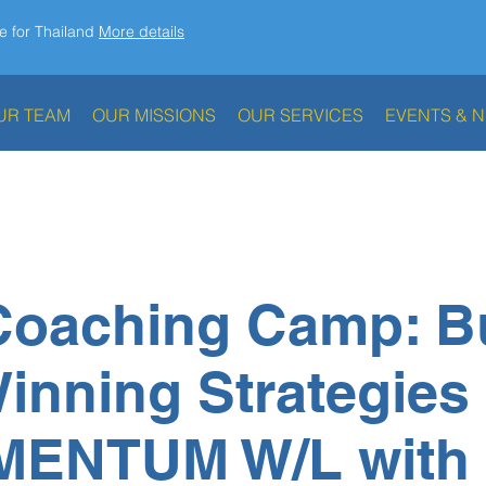
e for Thailand
More details
UR TEAM
OUR MISSIONS
OUR SERVICES
EVENTS & 
Coaching Camp: B
inning Strategies
MENTUM W/L with 