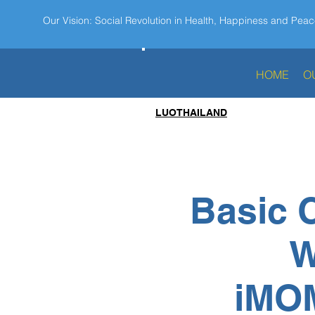
Our Vision: Social Revolution in Health, Happiness and Peac
HOME
O
LUOTHAILAND
Basic 
W
iMO