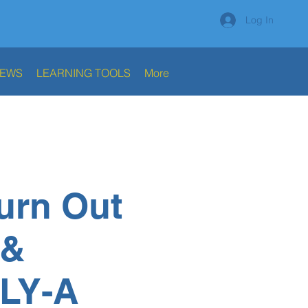
Log In
NEWS
LEARNING TOOLS
More
urn Out
 &
LY-A