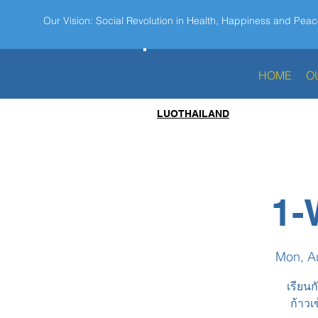
Our Vision: Social Revolution in Health, Happiness and Peac
HOME
O
LUOTHAILAND
1-
Mon, A
เรียนก
ก้าวเ