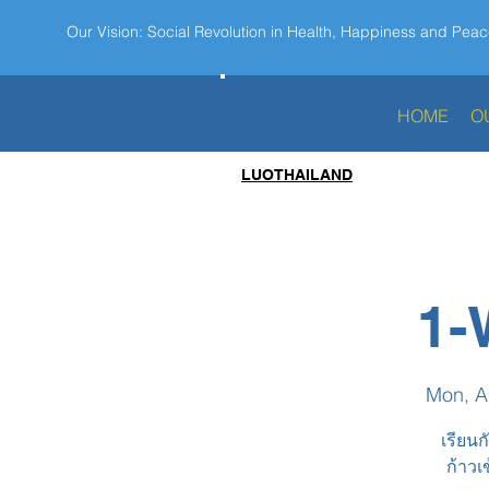
Our Vision: Social Revolution in Health, Happiness and Peac
HOME
O
LUOTHAILAND
1-
Mon, A
เรียนก
ก้าวเ