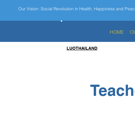
Our Vision: Social Revolution in Health, Happiness and Peac
HOME
O
LUOTHAILAND
Teache