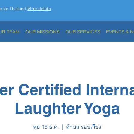
e for Thailand
More details
UR TEAM
OUR MISSIONS
OUR SERVICES
EVENTS & 
r Certified Intern
Laughter Yoga
พุธ 18 ธ.ค.
  |  
ตำบล รอบเวียง