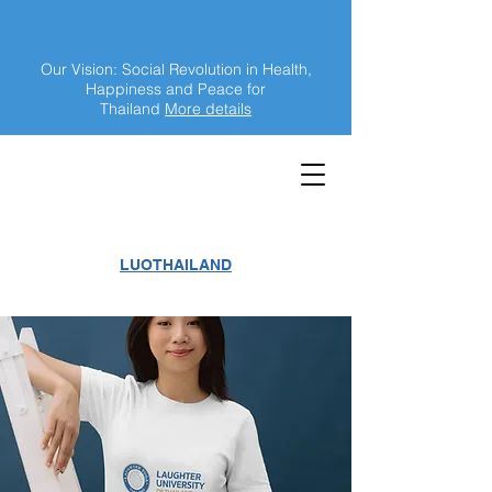
Our Vision: Social Revolution in Health,
Happiness and Peace for
Thailand
More details
LUOTHAILAND