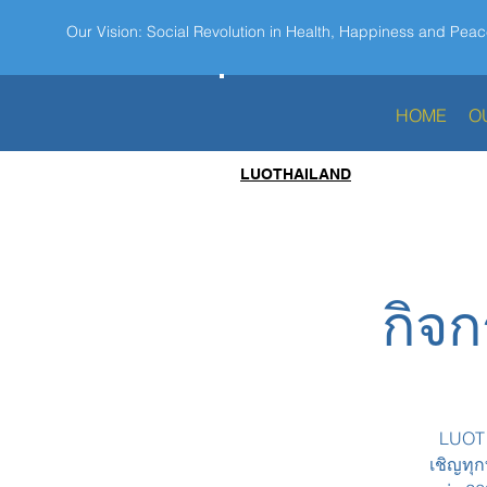
Our Vision: Social Revolution in Health, Happiness and Peac
HOME
O
LUOTHAILAND
กิจ
LUOT 
เชิญทุก