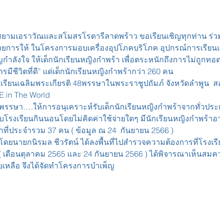
ยามเอราวัณและสโมสรโรตารีลาดพร้าว ขอเรียนเชิญทุกท่าน ร่วม
ยการให้ ในโครงการมอบเครื่องอุปโภคบริโภค อุปกรณ์การเรียนแล
ัญกำลังใจ ให้เด็กนักเรียนหญิงกำพร้า เพื่อตระหนักถึงการไม่ถูกทอดท
มีชีวิตที่ดี” แด่เด็กนักเรียนหญิงกำพร้ากว่า 260 คน 
งเรียนเฉลิมพระเกียรติ 48พรรษาในพระราชูปถัมภ์ จังหวัดลำพูน 
E in The World
 พรรษา….ให้การอนุเคราะห์รับเด็กนักเรียนหญิงกำพร้าจากทั่วประ
บบโรงเรียนกินนอนโดยไม่คิดค่าใช้จ่ายใดๆ มีนักเรียนหญิงกำพร้าอายุ
ที่ประจำรวม 37 คน ( ข้อมูล ณ 24  กันยายน 2566 )
นายกนิรมล ชีวรัตน์ ได้ลงพื้นที่ไปสำรวจความต้องการที่โรงเรีย
( เดือนตุลาคม 2565 และ 24 กันยายน 2566 ) ได้พิจารณาเห็นสมควร
เหลือ จึงได้จัดทำโครงการบำเพ็ญ