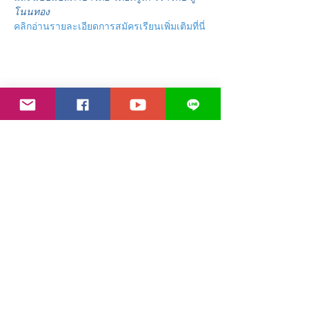
โนนทอง
คลิกอ่านรายละเอียดการสมัครเรียนเพิ่มเติมที่นี่
แชร์อีเวนท์นี้
Contact Us
Line:
@110alzvh
Email: l
uothailand@gmail.com