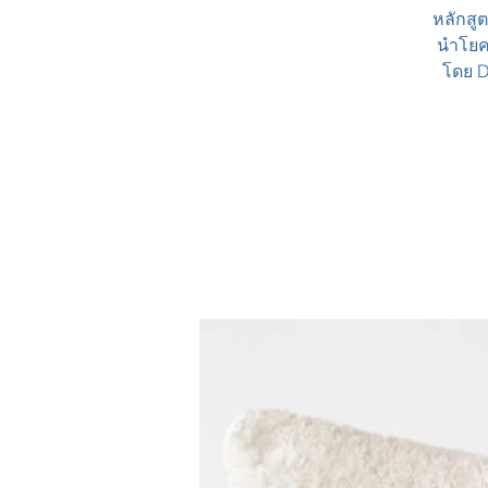
หลักสูต
นำโยคะ
โดย D