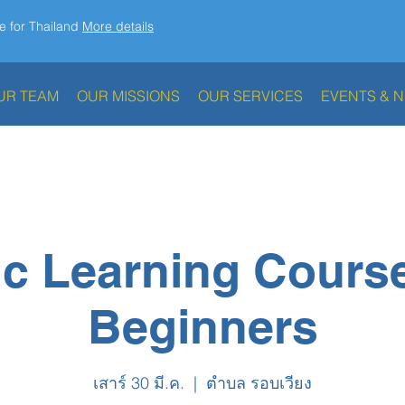
e for Thailand
More details
UR TEAM
OUR MISSIONS
OUR SERVICES
EVENTS & 
c Learning Course
Beginners
เสาร์ 30 มี.ค.
  |  
ตำบล รอบเวียง