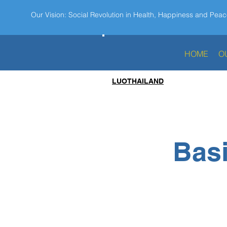
Our Vision: Social Revolution in Health, Happiness and Peac
HOME
O
LUOTHAILAND
Basi