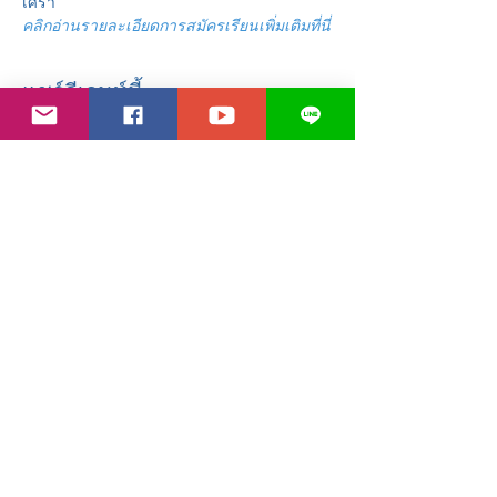
เศร้า
คลิกอ่านรายละเอียดการสมัครเรียนเพิ่มเติมที่นี่
แชร์อีเวนท์นี้
Contact Us
Line:
@110alzvh
Email: l
uothailand@gmail.com
Address
108/13 หมู่ที่ 21 ต.รอบเวียง อ.เมือง
จ.เชียงราย
57000